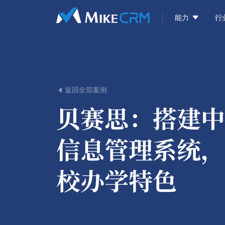

能力
行
返回全部案例

贝赛思：
搭建中
信息管理系统，
校办学特色