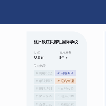
杭州钱江贝赛思国际学校
行业
使用麦客
教育
8
年 +
关键场景
# 网络投票
# 问卷调研
# 考试测评
# 报名管理
# 招聘培训
# 在线收款
# 客户服务
# 用户运营
# 微信运营
# 商机线索